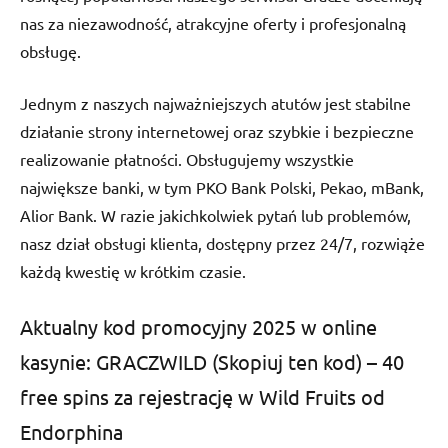
nas za niezawodność, atrakcyjne oferty i profesjonalną
obsługę.
Jednym z naszych najważniejszych atutów jest stabilne
działanie strony internetowej oraz szybkie i bezpieczne
realizowanie płatności. Obsługujemy wszystkie
największe banki, w tym PKO Bank Polski, Pekao, mBank,
Alior Bank. W razie jakichkolwiek pytań lub problemów,
nasz dział obsługi klienta, dostępny przez 24/7, rozwiąże
każdą kwestię w krótkim czasie.
Aktualny kod promocyjny 2025 w online
kasynie: GRACZWILD (Skopiuj ten kod) – 40
free spins za rejestrację w Wild Fruits od
Endorphina