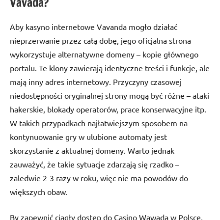
Vavada?
Aby kasyno internetowe Vavanda mogło działać
nieprzerwanie przez całą dobę, jego oficjalna strona
wykorzystuje alternatywne domeny – kopie głównego
portalu. Te klony zawierają identyczne treści i funkcje, ale
mają inny adres internetowy. Przyczyny czasowej
niedostępności oryginalnej strony mogą być różne – ataki
hakerskie, blokady operatorów, prace konserwacyjne itp.
W takich przypadkach najłatwiejszym sposobem na
kontynuowanie gry w ulubione automaty jest
skorzystanie z aktualnej domeny. Warto jednak
zauważyć, że takie sytuacje zdarzają się rzadko –
zaledwie 2-3 razy w roku, więc nie ma powodów do
większych obaw.
By zapewnić ciągły dostęp do Casino Wawada w Polsce,