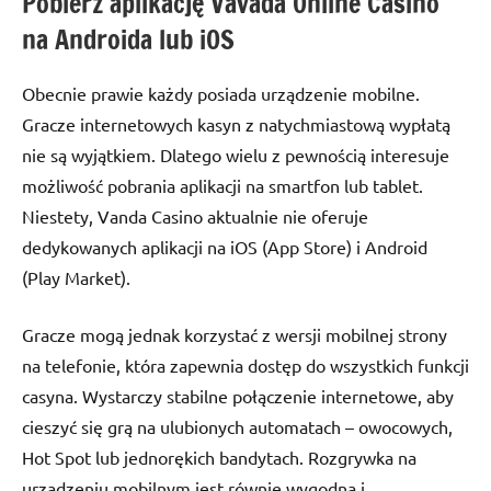
Pobierz aplikację Vavada Online Casino
na Androida lub iOS
Obecnie prawie każdy posiada urządzenie mobilne.
Gracze internetowych kasyn z natychmiastową wypłatą
nie są wyjątkiem. Dlatego wielu z pewnością interesuje
możliwość pobrania aplikacji na smartfon lub tablet.
Niestety, Vanda Casino aktualnie nie oferuje
dedykowanych aplikacji na iOS (App Store) i Android
(Play Market).
Gracze mogą jednak korzystać z wersji mobilnej strony
na telefonie, która zapewnia dostęp do wszystkich funkcji
casyna. Wystarczy stabilne połączenie internetowe, aby
cieszyć się grą na ulubionych automatach – owocowych,
Hot Spot lub jednorękich bandytach. Rozgrywka na
urządzeniu mobilnym jest równie wygodna i