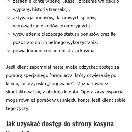
zasilenie konta w sekcji „Kasa”, złożenie wniosku o
wypłatę, historia transakcji;
aktywacja bonusów, darmowych spinów,
wprowadzanie kodów promocyjnych;
wyświetlenie bieżącego statusu bonusów oraz ile
pozostało do ich pełnego wykorzystania;
powiadomienia od administracji kasyna.
Jeśli klient zapomniał hasła, może odzyskać dostęp za
pomocą specjalnego formularza, który otwiera się po
kliknięciu przycisku „Logowanie”. Można również
skontaktować się z obsługą klienta. Operatorzy wsparcia
mogą również pomóc w usunięciu konta, jeśli klient sobie
tego życzy.
Jak uzyskać dostęp do strony kasyna