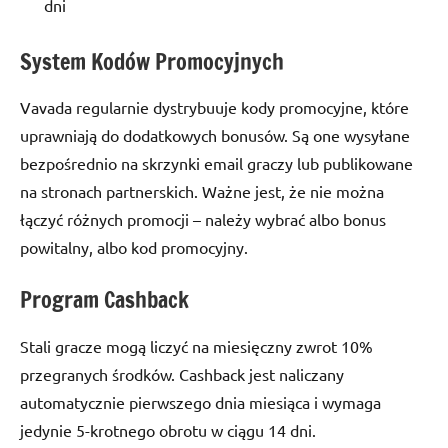
dni
System Kodów Promocyjnych
Vavada regularnie dystrybuuje kody promocyjne, które
uprawniają do dodatkowych bonusów. Są one wysyłane
bezpośrednio na skrzynki email graczy lub publikowane
na stronach partnerskich. Ważne jest, że nie można
łączyć różnych promocji – należy wybrać albo bonus
powitalny, albo kod promocyjny.
Program Cashback
Stali gracze mogą liczyć na miesięczny zwrot 10%
przegranych środków. Cashback jest naliczany
automatycznie pierwszego dnia miesiąca i wymaga
jedynie 5-krotnego obrotu w ciągu 14 dni.