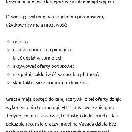
kasyna online jest dostępna w zasobie adaptacyjnym.
Otwierając witrynę na urządzeniu przenośnym,
użytkownicy mają możliwość:
rejestr;
grać za darmo i na pieniądze;
brać udział w turniejach;
aktywować oferty bonusowe;
uzupełnij saldo i złóż wniosek o płatność;
skontaktuj się z pomocą techniczną.
Gracze mają dostęp do całej rozrywki z tej oferty dzięki
wykorzystaniu technologii HTML5 w tworzeniu gier.
Jedyne, co musisz zacząć, to dostęp do Internetu. Jak
pokazują recenzje graczy, mobilna Vavada działa bez
problemów i opóźnień na gadżetach z systemami