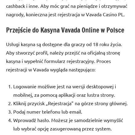
cashback i inne. Aby móc grać na pieniądze i otrzymywać
nagrody, konieczna jest rejestracja w Vavada Casino PL.
Przejście do Kasyna Vavada Online w Polsce
Usługi kasyna są dostępne dla graczy od 18 roku życia.
Aby stworzyć profil, należy przejść na oficjalną stronę
kasyna i wypełnić formularz rejestracyjny. Proces
rejestracji w Vavada wygląda następująco:
Logowanie możliwe jest na wersji desktopowej i
mobilnej, za pomocą aplikacji oraz lustra strony.
Kliknij przycisk „Rejestracja” na górze strony głównej.
Podaj numer telefonu lub email.
Wprowadź hasło. Możesz je samodzielnie wymyślić
lub wybrać opcję zasugerowaną przez system.