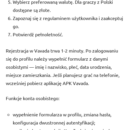
Wybierz preferowaną walutę. Dla graczy z Polski
dostępne są złote.
Zapoznaj się z regulaminem użytkownika i zaakceptuj
go.
Potwierdź pełnoletność.
Rejestracja w Vavada trwa 1-2 minuty. Po zalogowaniu
się do profilu należy wypełnić formularz z danymi
osobistymi — imię i nazwisko, płeć, data urodzenia,
miejsce zamieszkania. Jeśli planujesz grać na telefonie,
wcześniej pobierz aplikację APK Vavada.
Funkcje konta osobistego:
wypełnienie formularza w profilu, zmiana hasła,
konfiguracja dwustronnej autentyfikacji;