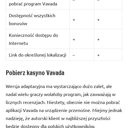
pobrać program Vavada
Dostępność wszystkich
+
+
bonusów
Konieczność dostępu do
+
+
Internetu
Link do określonej lokalizacji
–
+
Pobierz kasyno Vavada
Wersja adaptacyjna ma wystarczająco dużo zalet, ale
nadal wielu graczy wolałoby program, jak zauważają w
licznych recenzjach. Niestety, obecnie nie można pobrać
aplikacji Vavada na urządzenie przenośne. Miejmy jednak
nadzieję, że autorski klient w najbliższej przyszłości
będzie dostępny dla polskich użytkowników.