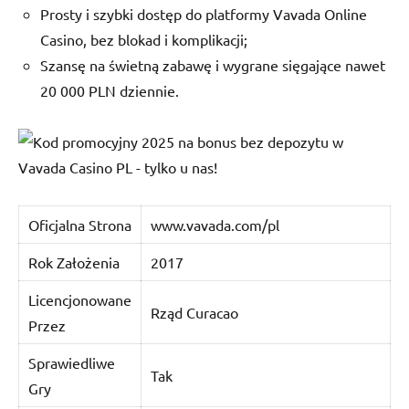
Prosty i szybki dostęp do platformy Vavada Online
Casino, bez blokad i komplikacji;
Szansę na świetną zabawę i wygrane sięgające nawet
20 000 PLN dziennie.
Oficjalna Strona
www.vavada.com/pl
Rok Założenia
2017
Licencjonowane
Rząd Curacao
Przez
Sprawiedliwe
Tak
Gry