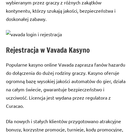
wybieranym przez graczy z różnych zakątków
kontynentu, którzy szukają jakości, bezpieczeństwa i
doskonałej zabawy.
Rejestracja w Vavada Kasyno
Popularne kasyno online Vavada zaprasza fanów hazardu
do dołączenia do dużej rodziny graczy. Kasyno oferuje
ogromną bazę wysokiej jakości automatów do gier, działa
na całym świecie, gwarantuje bezpieczeństwo i
uczciwość. Licencja jest wydana przez regulatora z
Curacao.
Dla nowych i stałych klientów przygotowano atrakcyjne
bonusy, korzystne promocje, turnieje, kody promocyjne,