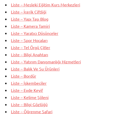
Liste – Mesleki Eğitim Kurs Merkezleri
Liste – İçerik Çiftliği
Liste – Yapı Taşı Blog
Liste – Kamera Tamiri
Liste – Yaratıcı Düşünceler
Liste – Spor Hocaları
Liste – Tel Örgü Çitler
Liste – Bilgi Anahtarı
Liste – Yatırım Danışmanlığı Hizmetleri
Liste – Balık Ve Su Ürünleri
Liste – Bordür
Liste – İşkembeciler
Liste – Evde Keyif
Liste – Kelime Şöleni
Liste – Bilgi Gözlüğü
Liste – Öğrenme Safari