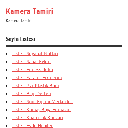
İçeriğe
Kamera Tamiri
geç
Kamera Tamiri
Sayfa Listesi
Liste – Seyahat Notları
Liste – Sanat Evleri
Liste – Fitness Ruhu
Liste – Yaratıcı Fikirlerim
Liste – Pvc Plastik Boru
Liste – Bilgi Defteri
Liste – Spor Eğitim Merkezleri
Liste – Kumaş Boya Firmaları
Liste – Kuaförlük Kursları
Liste – Evde Hobiler