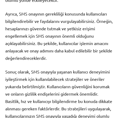
olumlu yönde etkileyecektir.
Ayrıca, SMS onayının gerekliliği konusunda kullanıcıları
bilgilendirebilir ve faydalarını vurgulayabilirsiniz. Örneğin,
hesaplarınızı güvende tutmak ve yetkisiz erişimi
engellemek için SMS onayının önemli olduğunu
açıklayabilirsiniz. Bu şekilde, kullanıcılar işlemin amacını
anlayacak ve onay adımını daha kabul edilebilir bir şekilde
değerlendireceklerdir.
Sonuç olarak, SMS onayıyla yaşanan kullanıcı deneyimini
iyileştirmek için kullanılabilecek stratejiler ve öneriler
yukarıda belirtilmiştir. Kullanıcıların güvenliğini korumak
ve onların gizlilik endişelerini gidermek önemlidir.
Basitlik, hız ve kullanıcıyı bilgilendirme bu konuda dikkate
alınması gereken faktörlerdir. Bu stratejileri uygulayarak,
kullanıcılarınızın SMS onayıyla yaşadığı deneyimi olumlu