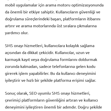
mobil uygulamalar için arama motoru optimizasyonunda
da önemli bir etkiye sahiptir. Kullanıcıların güvenliği ve
doğrulama süreçlerindeki başarı, platformların itibarını
artırır ve arama motorlarında üst sıralara çıkmalarına
yardımcı olur.
SMS onayı hizmetleri, kullanıcılara kolaylık sağlama
açısından da dikkat çekicidir. Kullanıcılar, uzun ve
karmaşık kayıt veya doğrulama formlarını doldurmak
zorunda kalmadan, sadece telefonlarına gelen kodu
girerek işlem yapabilirler. Bu da kullanıcı deneyimini
iyileştirir ve hızlı bir şekilde platforma erişimi sağlar.
Sonuç olarak, SEO uyumlu SMS onayı hizmetleri,
çevrimiçi platformların güvenliğini artıran ve kullanıcı
deneyimini iyileştiren önemli bir adımdır. Doğru şekilde