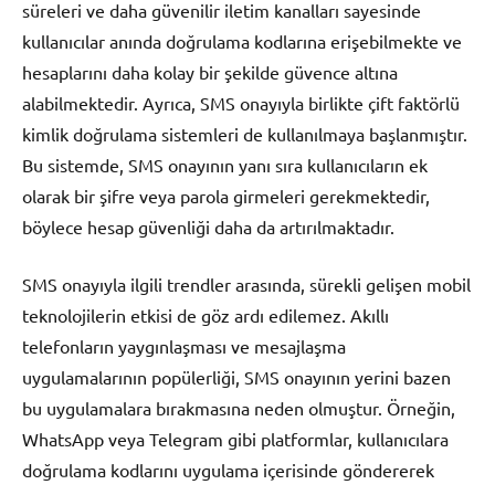
süreleri ve daha güvenilir iletim kanalları sayesinde
kullanıcılar anında doğrulama kodlarına erişebilmekte ve
hesaplarını daha kolay bir şekilde güvence altına
alabilmektedir. Ayrıca, SMS onayıyla birlikte çift faktörlü
kimlik doğrulama sistemleri de kullanılmaya başlanmıştır.
Bu sistemde, SMS onayının yanı sıra kullanıcıların ek
olarak bir şifre veya parola girmeleri gerekmektedir,
böylece hesap güvenliği daha da artırılmaktadır.
SMS onayıyla ilgili trendler arasında, sürekli gelişen mobil
teknolojilerin etkisi de göz ardı edilemez. Akıllı
telefonların yaygınlaşması ve mesajlaşma
uygulamalarının popülerliği, SMS onayının yerini bazen
bu uygulamalara bırakmasına neden olmuştur. Örneğin,
WhatsApp veya Telegram gibi platformlar, kullanıcılara
doğrulama kodlarını uygulama içerisinde göndererek