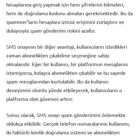
hesaplarına giriş yapmak için hem şifrelerini bilmeleri,
hem de doğrulama kodunu almaları gerekmektedir. Bu da
spammer’ların hesaplara izinsiz erişimini zorlaştırır ve
dolayısıyla spam gönderimi riskini azaltır.
SMS onayının bir diğer avantajı, kullanıcıların istedikleri
zaman abonelikten çıkabilme seçeneğine sahip
olmalarıdır. Eğer bir kullanıcı, bir platformun mesajlarını
istemiyorsa, kolayca abonelikten çıkabilir ve bu sayede
spam mesajlarından kurtulabilir. Bu da kullanıcı
deneyimini olumlu yönde etkileyerek, kullanıcıların o
platforma olan güvenini artırır.
Sonuç olarak, SMS onayı spam gönderimini önlemekte
oldukça etkilidir. Gerçek telefon numaralarının kullanımı,
iki faktörlü kimlik doğrulama sistemi ve abonelikten