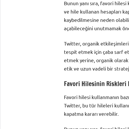
Bunun yanı sıra, favori hilesi
ve hile kullanan hesapları kap
kaybedilmesine neden olabili
açabileceğini unutmamak öneml
Twitter, organik etkileşimler
tespit etmek için çaba sarf e
etmek yerine, organik olarak g
etik ve uzun vadeli bir stratej
Favori Hilesinin Riskleri
Favori hilesi kullanmanın bazı 
Twitter, bu tür hileleri kulla
kapatma kararı verebilir.
Bunun yanı sıra, favori hilesi