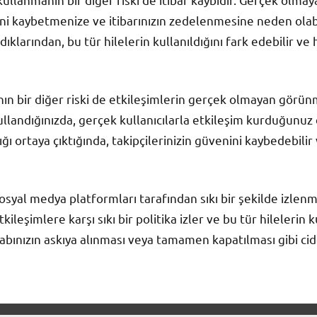
ini kaybetmenize ve itibarınızın zedelenmesine neden olabi
ıklarından, bu tür hilelerin kullanıldığını fark edebilir ve h
anın bir diğer riski de etkileşimlerin gerçek olmayan görünm
kullandığınızda, gerçek kullanıcılarla etkileşim kurduğunuz
ı ortaya çıktığında, takipçilerinizin güvenini kaybedebilir
 sosyal medya platformları tarafından sıkı bir şekilde izlenm
ileşimlere karşı sıkı bir politika izler ve bu tür hileleri
sabınızın askıya alınması veya tamamen kapatılması gibi cid