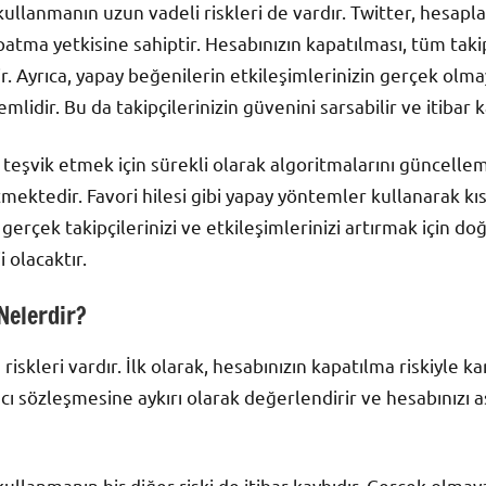
 kullanmanın uzun vadeli riskleri de vardır. Twitter, hesapla
atma yetkisine sahiptir. Hesabınızın kapatılması, tüm takipç
r. Ayrıca, yapay beğenilerin etkileşimlerinizin gerçek ol
idir. Bu da takipçilerinizin güvenini sarsabilir ve itibar k
i teşvik etmek için sürekli olarak algoritmalarını güncelle
tmektedir. Favori hilesi gibi yapay yöntemler kullanarak kıs
erçek takipçilerinizi ve etkileşimlerinizi artırmak için do
i olacaktır.
 Nelerdir?
riskleri vardır. İlk olarak, hesabınızın kapatılma riskiyle kar
nıcı sözleşmesine aykırı olarak değerlendirir ve hesabınızı
 kullanmanın bir diğer riski de itibar kaybıdır. Gerçek olma