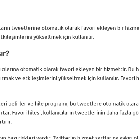
cıların tweetlerine otomatik olarak favori ekleyen bir hizmett
tkileşimlerini yükseltmek için kullanılır.
şır?
nıcılarına otomatik olarak favori ekleyen bir hizmettir. Bu hi
ırmak ve etkileşimlerini yükseltmek için kullanılır. Favori h
tleri belirler ve hile programı, bu tweetlere otomatik olara
 artar. Favori hilesi, kullanıcıların tweetlerinin daha fazla 
tırır.
ın bazı riskleri vardır. Twitter’ın hizmet şartlarına aykırı 