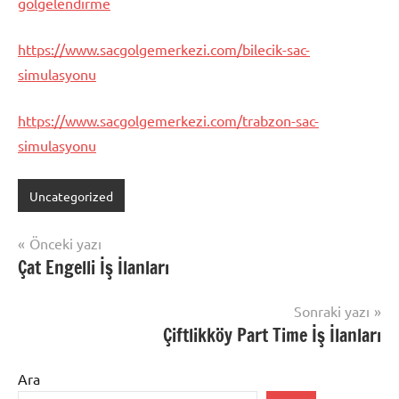
golgelendirme
https://www.sacgolgemerkezi.com/bilecik-sac-
simulasyonu
https://www.sacgolgemerkezi.com/trabzon-sac-
simulasyonu
Uncategorized
Yazı
Önceki yazı
Çat Engelli İş İlanları
gezinmesi
Sonraki yazı
Çiftlikköy Part Time İş İlanları
Ara