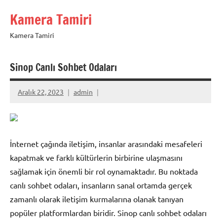
İçeriğe
Kamera Tamiri
geç
Kamera Tamiri
Sinop Canlı Sohbet Odaları
Aralık 22, 2023
admin
İnternet çağında iletişim, insanlar arasındaki mesafeleri
kapatmak ve farklı kültürlerin birbirine ulaşmasını
sağlamak için önemli bir rol oynamaktadır. Bu noktada
canlı sohbet odaları, insanların sanal ortamda gerçek
zamanlı olarak iletişim kurmalarına olanak tanıyan
popüler platformlardan biridir. Sinop canlı sohbet odaları