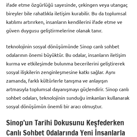
ifade etme özgürlüğü sayesinde, çekingen veya utangaç
bireyler bile rahatlıkla iletişim kurabilir. Bu da toplumsal
katılımı artırırken, insanların kendilerini ifade etme ve
güven duygusu geliştirmelerine olanak tanır.
teknolojinin sosyal dönüşümünde Sinop canlı sohbet
odalarının önemi büyüktür. Bu odalar, insanların iletişim
kurma ve etkileşimde bulunma becerilerini geliştirerek
sosyal ilişkilerin zenginleşmesine katkı sağlar. Aynı
zamanda, farklı kültürlerle tanışma ve anlayışın
artmasıyla toplumsal dayanışmayı güçlendirir. Sinop canlı
sohbet odaları, teknolojinin sunduğu imkanları kullanarak
sosyal dönüşümün önemli bir aracı olmuştur.
Sinop’un Tarihi Dokusunu Keşfederken
Canlı Sohbet Odalarında Yeni İnsanlarla