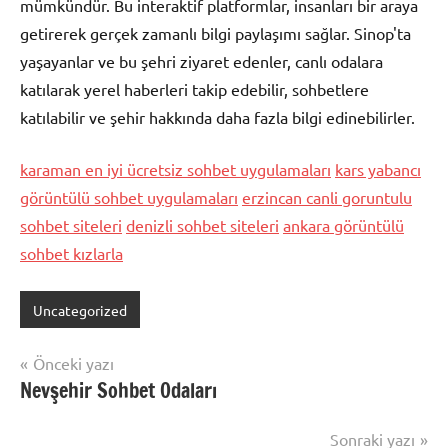
mümkündür. Bu interaktif platformlar, insanları bir araya
getirerek gerçek zamanlı bilgi paylaşımı sağlar. Sinop'ta
yaşayanlar ve bu şehri ziyaret edenler, canlı odalara
katılarak yerel haberleri takip edebilir, sohbetlere
katılabilir ve şehir hakkında daha fazla bilgi edinebilirler.
karaman en iyi ücretsiz sohbet uygulamaları
kars yabancı
görüntülü sohbet uygulamaları
erzincan canli goruntulu
sohbet siteleri
denizli sohbet siteleri
ankara görüntülü
sohbet kızlarla
Uncategorized
Yazı
Önceki yazı
Nevşehir Sohbet Odaları
gezinmesi
Sonraki yazı