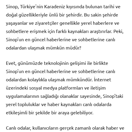
Sinop, Türkiye'nin Karadeniz kıyısında bulunan tarihi ve
doğal güzellikleriyle ünlü bir şehirdir. Bu sakin şehirde
yaşayanlar ve ziyaretçiler genellikle yerel haberlere ve
sohbetlere erişmek için farklı kaynakları araştırırlar. Peki,
Sinop'un en güncel haberlerine ve sohbetlerine canlı
odalardan ulaşmak mümkün müdür?
Evet, günümüzde teknolojinin gelişimi ile birlikte
Sinop'un en güncel haberlerine ve sohbetlerine canlı
odalardan kolaylıkla ulaşmak mümkündür. İnternet
üzerindeki sosyal medya platformları ve iletişim
uygulamalarının sağladığı olanaklar sayesinde, Sinop'taki
yerel topluluklar ve haber kaynakları canlı odalarda
etkileşimli bir şekilde bir araya gelebiliyor.
Canlı odalar, kullanıcıların gerçek zamanlı olarak haber ve