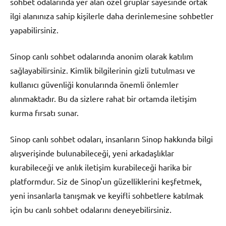
sohbet odalarında yer alan özel gruplar sayesinde ortak
ilgi alanınıza sahip kişilerle daha derinlemesine sohbetler
yapabilirsiniz.
Sinop canlı sohbet odalarında anonim olarak katılım
sağlayabilirsiniz. Kimlik bilgilerinin gizli tutulması ve
kullanıcı güvenliği konularında önemli önlemler
alınmaktadır. Bu da sizlere rahat bir ortamda iletişim
kurma fırsatı sunar.
Sinop canlı sohbet odaları, insanların Sinop hakkında bilgi
alışverişinde bulunabileceği, yeni arkadaşlıklar
kurabileceği ve anlık iletişim kurabileceği harika bir
platformdur. Siz de Sinop'un güzelliklerini keşfetmek,
yeni insanlarla tanışmak ve keyifli sohbetlere katılmak
için bu canlı sohbet odalarını deneyebilirsiniz.