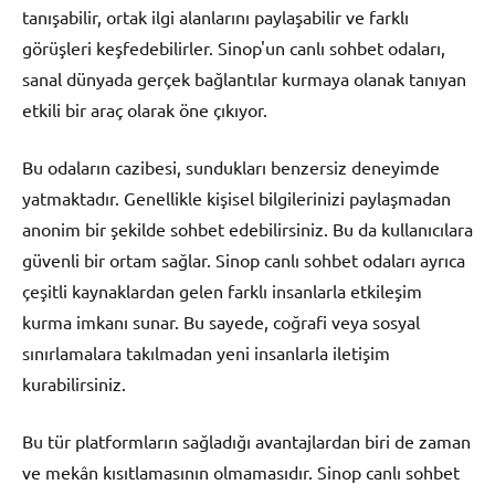
tanışabilir, ortak ilgi alanlarını paylaşabilir ve farklı
görüşleri keşfedebilirler. Sinop'un canlı sohbet odaları,
sanal dünyada gerçek bağlantılar kurmaya olanak tanıyan
etkili bir araç olarak öne çıkıyor.
Bu odaların cazibesi, sundukları benzersiz deneyimde
yatmaktadır. Genellikle kişisel bilgilerinizi paylaşmadan
anonim bir şekilde sohbet edebilirsiniz. Bu da kullanıcılara
güvenli bir ortam sağlar. Sinop canlı sohbet odaları ayrıca
çeşitli kaynaklardan gelen farklı insanlarla etkileşim
kurma imkanı sunar. Bu sayede, coğrafi veya sosyal
sınırlamalara takılmadan yeni insanlarla iletişim
kurabilirsiniz.
Bu tür platformların sağladığı avantajlardan biri de zaman
ve mekân kısıtlamasının olmamasıdır. Sinop canlı sohbet