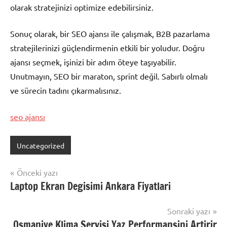
olarak stratejinizi optimize edebilirsiniz.
Sonuç olarak, bir SEO ajansı ile çalışmak, B2B pazarlama
stratejilerinizi güçlendirmenin etkili bir yoludur. Doğru
ajansı seçmek, işinizi bir adım öteye taşıyabilir.
Unutmayın, SEO bir maraton, sprint değil. Sabırlı olmalı
ve sürecin tadını çıkarmalısınız.
seo ajansı
Uncategorized
Yazı
Önceki yazı
Laptop Ekran Degisimi Ankara Fiyatlari
gezinmesi
Sonraki yazı
Osmaniye Klima Servisi Yaz Performansini Artirir