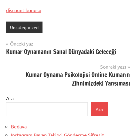
discount bonusu
Uncategorized
Yazı
Önceki yazı
Kumar Oynamanın Sanal Dünyadaki Geleceği
gezinmesi
Sonraki yazı
Kumar Oynama Psikolojisi Online Kumarın
Zihnimizdeki Yansıması
Ara
Ara
Bedava
Instagram Bayan Takipçi Gönderme Şifresiz