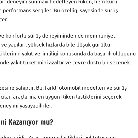
n bir deneyim sunmayı hedefleyen Riken, hem kuru
performans sergiler. Bu özelliği sayesinde sürüş
çer.
ssiz ve konforlu sürüş deneyiminden de memnuniyet
ve yapıları, yüksek hızlarda bile düşük gürültü
astiklerinin yakıt verimliliği konusunda da başarılı olduğunu
nde yakıt tüketimini azaltır ve çevre dostu bir seçenek
zesine sahiptir. Bu, farklı otomobil modelleri ve sürüş
ıcılar, araçlarına en uygun Riken lastiklerini seçerek
eyimi yaşayabilirler.
ini Kazanıyor mu?
en biridir. Araçlarımızın lastikleri, yol tutuşu ve