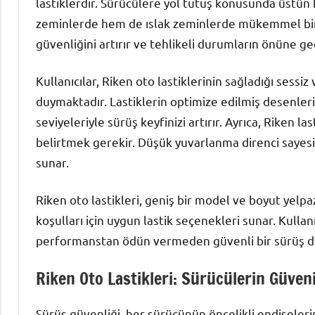
lastiklerdir. Sürücülere yol tutuş konusunda üstü
zeminlerde hem de ıslak zeminlerde mükemmel bir 
güvenliğini artırır ve tehlikeli durumların önüne ge
Kullanıcılar, Riken oto lastiklerinin sağladığı se
duymaktadır. Lastiklerin optimize edilmiş desenleri 
seviyeleriyle sürüş keyfinizi artırır. Ayrıca, Riken l
belirtmek gerekir. Düşük yuvarlanma direnci sayesi
sunar.
Riken oto lastikleri, geniş bir model ve boyut yelpa
koşulları için uygun lastik seçenekleri sunar. Kullan
performanstan ödün vermeden güvenli bir sürüş den
Riken Oto Lastikleri: Sürücülerin Güven
Sürüş güvenliği, her sürücünün öncelikli endişelerind