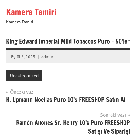
İçeriğe
Kamera Tamiri
geç
Kamera Tamiri
King Edward Imperial Mild Tobaccos Puro – 50’ler
Eylül 2, 2025
admin
Uncategorized
Yazı
Önceki yazı
H. Upmann Noellas Puro 10’s FREESHOP Satın Al
gezinmesi
Sonraki yazı
Ramón Allones Sr. Henry 10’s Puro FREESHOP
Satışı Ve Siparişi