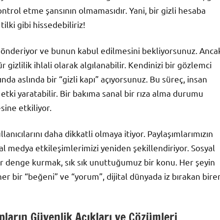
ontrol etme şansının olmamasıdır. Yani, bir gizli hesaba
lki gibi hissedebiliriz!
ek gönderiyor ve bunun kabul edilmesini bekliyorsunuz. Anca
r gizlilik ihlali olarak algılanabilir. Kendinizi bir gözlemci
ğında aslında bir “gizli kapı” açıyorsunuz. Bu süreç, insan
etki yaratabilir. Bir bakıma sanal bir rıza alma durumu
sine etkiliyor.
llanıcılarını daha dikkatli olmaya itiyor. Paylaşımlarımızın
l medya etkileşimlerimizi yeniden şekillendiriyor. Sosyal
bir denge kurmak, sık sık unuttuğumuz bir konu. Her şeyin
 bir “beğeni” ve “yorum”, dijital dünyada iz bırakan bire
pların Güvenlik Açıkları ve Çözümleri