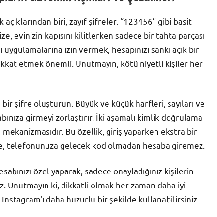
açıklarından biri, zayıf şifreler. “123456” gibi basit
ze, evinizin kapısını kilitlerken sadece bir tahta parçası
i uygulamalarına izin vermek, hesapınızı sanki açık bir
 dikkat etmek önemli. Unutmayın, kötü niyetli kişiler her
ü bir şifre oluşturun. Büyük ve küçük harfleri, sayıları ve
bınıza girmeyi zorlaştırır. İki aşamalı kimlik doğrulama
 mekanizmasıdır. Bu özellik, giriş yaparken ekstra bir
e bile, telefonunuza gelecek kod olmadan hesaba giremez.
esabınızı özel yaparak, sadece onayladığınız kişilerin
iz. Unutmayın ki, dikkatli olmak her zaman daha iyi
 Instagram'ı daha huzurlu bir şekilde kullanabilirsiniz.