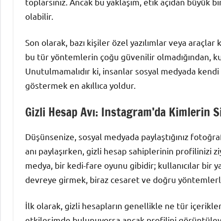
toplarsınız. Ancak bu yaklaşım, etik açıdan büyük 
olabilir.
Son olarak, bazı kişiler özel yazılımlar veya araçlar
bu tür yöntemlerin çoğu güvenilir olmadığından, kullan
Unutulmamalıdır ki, insanlar sosyal medyada kendi 
göstermek en akıllıca yoldur.
Gizli Hesap Avı: Instagram’da Kimlerin S
Düşünsenize, sosyal medyada paylaştığınız fotoğra
anı paylaşırken, gizli hesap sahiplerinin profilinizi 
medya, bir kedi-fare oyunu gibidir; kullanıcılar bir 
devreye girmek, biraz cesaret ve doğru yöntemlerl
İlk olarak, gizli hesapların genellikle ne tür içerikle
etkileşimde bulunuyorsa ancak profilini görüntüleyemi