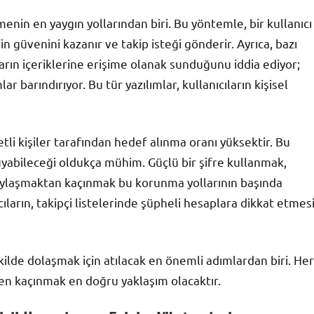
enin en yaygın yollarından biri. Bu yöntemle, bir kullanıcı
n güvenini kazanır ve takip isteği gönderir. Ayrıca, bazı
ların içeriklerine erişime olanak sunduğunu iddia ediyor;
r barındırıyor. Bu tür yazılımlar, kullanıcıların kişisel
yetli kişiler tarafından hedef alınma oranı yüksektir. Bu
ruyabileceği oldukça mühim. Güçlü bir şifre kullanmak,
i paylaşmaktan kaçınmak bu korunma yollarının başında
ıların, takipçi listelerinde şüpheli hesaplara dikkat etmes
kilde dolaşmak için atılacak en önemli adımlardan biri. Her
en kaçınmak en doğru yaklaşım olacaktır.