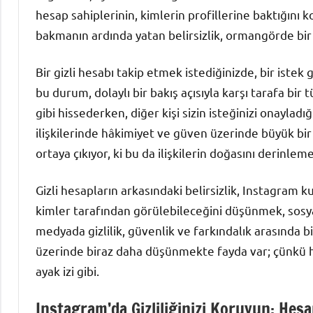
hesap sahiplerinin, kimlerin profillerine baktığını k
bakmanın ardında yatan belirsizlik, ormangörde bir ti
Bir gizli hesabı takip etmek istediğinizde, bir ist
bu durum, dolaylı bir bakış açısıyla karşı tarafa bir tü
gibi hissederken, diğer kişi sizin isteğinizi onayladı
ilişkilerinde hâkimiyet ve güven üzerinde büyük bir 
ortaya çıkıyor, ki bu da ilişkilerin doğasını derinleme
Gizli hesapların arkasındaki belirsizlik, Instagram ku
kimler tarafından görülebileceğini düşünmek, sosya
medyada gizlilik, güvenlik ve farkındalık arasında 
üzerinde biraz daha düşünmekte fayda var; çünkü her
ayak izi gibi.
Instagram’da Gizliliğinizi Koruyun: Hesa