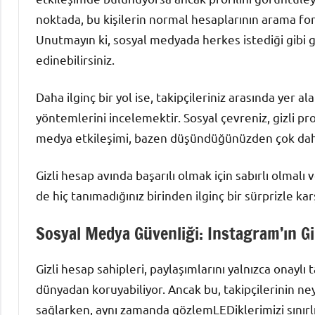
noktada, bu kişilerin normal hesaplarının arama form
Unutmayın ki, sosyal medyada herkes istediği gibi gi
edinebilirsiniz.
Daha ilginç bir yol ise, takipçileriniz arasında yer a
yöntemlerini incelemektir. Sosyal çevreniz, gizli profi
medya etkileşimi, bazen düşündüğünüzden çok daha f
Gizli hesap avında başarılı olmak için sabırlı olmalı
de hiç tanımadığınız birinden ilginç bir sürprizle kar
Sosyal Medya Güvenliği: Instagram’ın Gi
Gizli hesap sahipleri, paylaşımlarını yalnızca onaylı 
dünyadan koruyabiliyor. Ancak bu, takipçilerinin ne
sağlarken, aynı zamanda gözlemLEDiklerimizi sınırl