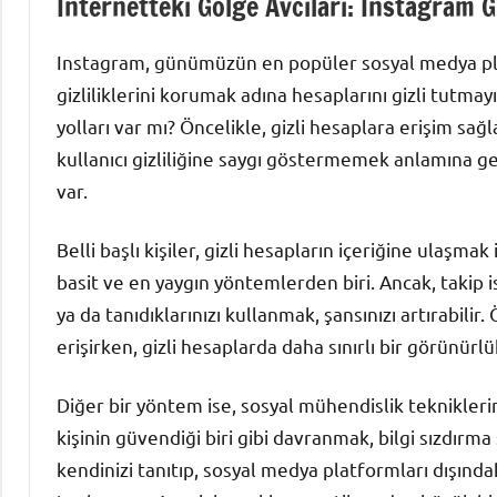
İnternetteki Gölge Avcıları: Instagram G
Instagram, günümüzün en popüler sosyal medya platf
gizliliklerini korumak adına hesaplarını gizli tutmay
yolları var mı? Öncelikle, gizli hesaplara erişim sa
kullanıcı gizliliğine saygı göstermemek anlamına ge
var.
Belli başlı kişiler, gizli hesapların içeriğine ulaşma
basit ve en yaygın yöntemlerden biri. Ancak, takip 
ya da tanıdıklarınızı kullanmak, şansınızı artırabilir
erişirken, gizli hesaplarda daha sınırlı bir görünürlü
Diğer bir yöntem ise, sosyal mühendislik tekniklerin
kişinin güvendiği biri gibi davranmak, bilgi sızdırma ş
kendinizi tanıtıp, sosyal medya platformları dışındak