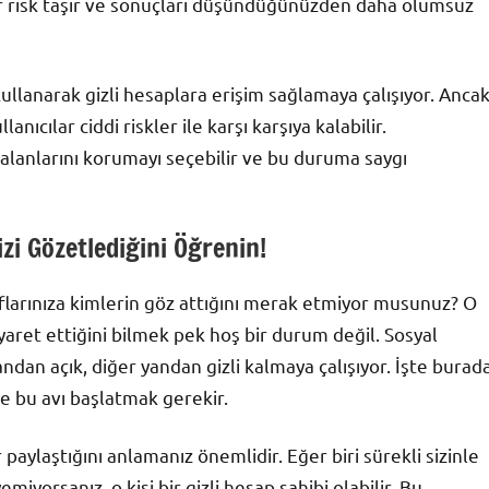
bir risk taşır ve sonuçları düşündüğünüzden daha olumsuz
 kullanarak gizli hesaplara erişim sağlamaya çalışıyor. Anca
ıcılar ciddi riskler ile karşı karşıya kalabilir.
alanlarını korumayı seçebilir ve bu duruma saygı
izi Gözetlediğini Öğrenin!
flarınıza kimlerin göz attığını merak etmiyor musunuz? O
ziyaret ettiğini bilmek pek hoş bir durum değil. Sosyal
yandan açık, diğer yandan gizli kalmaya çalışıyor. İşte burad
e bu avı başlatmak gerekir.
r paylaştığını anlamanız önemlidir. Eğer biri sürekli sizinle
yorsanız, o kişi bir gizli hesap sahibi olabilir. Bu