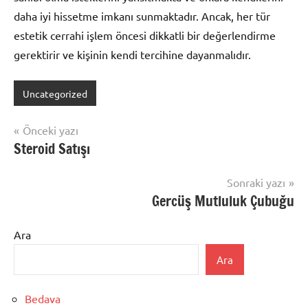
daha iyi hissetme imkanı sunmaktadır. Ancak, her tür
estetik cerrahi işlem öncesi dikkatli bir değerlendirme
gerektirir ve kişinin kendi tercihine dayanmalıdır.
Uncategorized
Yazı
Önceki yazı
Steroid Satışı
gezinmesi
Sonraki yazı
Gercüş Mutluluk Çubuğu
Ara
Ara
Bedava