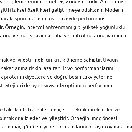
sergilemelerinin temel taşlarından biridir. Antrenman
eşitli fiziksel özellikleri geliştirmeye odaklanır. Modern
anarak, sporcuların en üst düzeyde performans
ir. Örneğin, interval antrenmanı gibi yüksek yoğunluklu
larına ve maç sırasında daha verimli olmalarına yardımcı
mak ve iyileştirmek için kritik öneme sahiptir. Uygun
 sakatlanma riskini azaltabilir ve performanslarını
ek proteinli diyetlere ve doğru besin takviyelerine
 stratejileri de oyun sırasında optimum performans
 taktiksel stratejileri de içerir. Teknik direktörler ve
larak analiz eder ve iyileştirir. Örneğin, maç öncesi
uların maç günü en iyi performanslarını ortaya koymaların