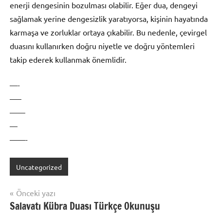
enerji dengesinin bozulması olabilir. Eğer dua, dengeyi
sağlamak yerine dengesizlik yaratıyorsa, kişinin hayatında
karmaşa ve zorluklar ortaya çıkabilir. Bu nedenle, çevirgel
duasını kullanırken doğru niyetle ve doğru yöntemleri
takip ederek kullanmak önemlidir.
—-
—–
——
—
——-
Uncategorized
Yazı
Önceki yazı
Salavatı Kübra Duası Türkçe Okunuşu
gezinmesi