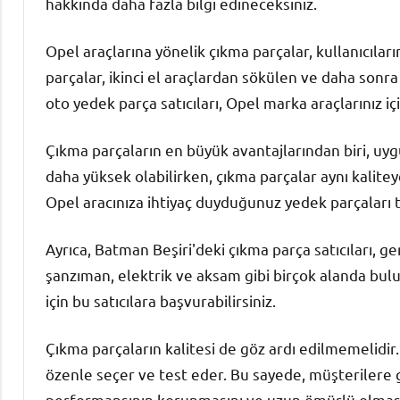
hakkında daha fazla bilgi edineceksiniz.
Opel araçlarına yönelik çıkma parçalar, kullanıcılar
parçalar, ikinci el araçlardan sökülen ve daha sonr
oto yedek parça satıcıları, Opel marka araçlarınız iç
Çıkma parçaların en büyük avantajlarından biri, uygun
daha yüksek olabilirken, çıkma parçalar aynı kalite
Opel aracınıza ihtiyaç duyduğunuz yedek parçaları t
Ayrıca, Batman Beşiri'deki çıkma parça satıcıları, ge
şanzıman, elektrik ve aksam gibi birçok alanda bulun
için bu satıcılara başvurabilirsiniz.
Çıkma parçaların kalitesi de göz ardı edilmemelidir.
özenle seçer ve test eder. Bu sayede, müşterilere g
performansının korunmasını ve uzun ömürlü olmasını