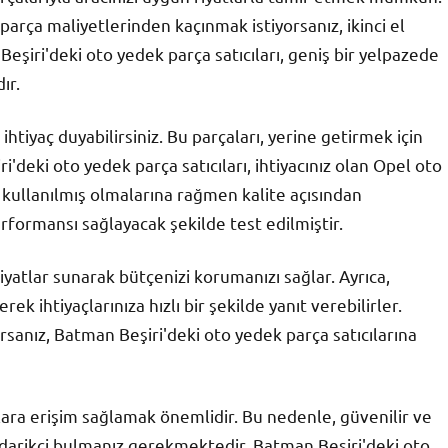
l parça maliyetlerinden kaçınmak istiyorsanız, ikinci el
 Beşiri'deki oto yedek parça satıcıları, geniş bir yelpazede
ır.
ihtiyaç duyabilirsiniz. Bu parçaları, yerine getirmek için
'deki oto yedek parça satıcıları, ihtiyacınız olan Opel oto
, kullanılmış olmalarına rağmen kalite açısından
erformansı sağlayacak şekilde test edilmiştir.
iyatlar sunarak bütçenizi korumanızı sağlar. Ayrıca,
 ihtiyaçlarınıza hızlı bir şekilde yanıt verebilirler.
anız, Batman Beşiri'deki oto yedek parça satıcılarına
alara erişim sağlamak önemlidir. Bu nedenle, güvenilir ve
tedarikçi bulmanız gerekmektedir. Batman Beşiri'deki oto