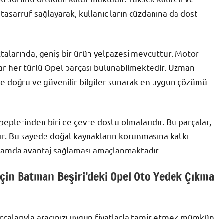
 tasarruf sağlayarak, kullanıcıların cüzdanına da dost
ktalarında, geniş bir ürün yelpazesi mevcuttur. Motor
dar her türlü Opel parçası bulunabilmektedir. Uzman
re doğru ve güvenilir bilgiler sunarak en uygun çözümü
eplerinden biri de çevre dostu olmalarıdır. Bu parçalar,
r. Bu sayede doğal kaynakların korunmasına katkı
nlamda avantaj sağlaması amaçlanmaktadır.
İçin Batman Beşiri’deki Opel Oto Yedek Çıkma
çalarıyla aracınızı uygun fiyatlarla tamir etmek mümkün.