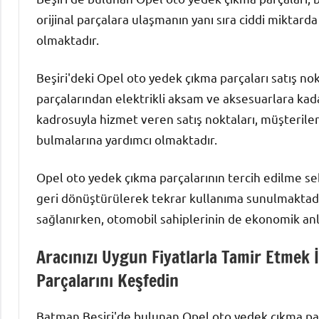
orijinal parçalara ulaşmanın yanı sıra ciddi miktarda
olmaktadır.
Beşiri'deki Opel oto yedek çıkma parçaları satış no
parçalarından elektrikli aksam ve aksesuarlara ka
kadrosuyla hizmet veren satış noktaları, müşterile
bulmalarına yardımcı olmaktadır.
Opel oto yedek çıkma parçalarının tercih edilme seb
geri dönüştürülerek tekrar kullanıma sunulmaktadı
sağlanırken, otomobil sahiplerinin de ekonomik a
Aracınızı Uygun Fiyatlarla Tamir Etmek 
Parçalarını Keşfedin
Batman Beşiri'de bulunan Opel oto yedek çıkma par