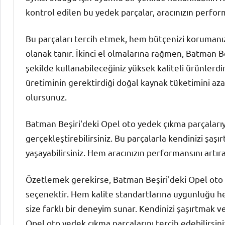
kontrol edilen bu yedek parçalar, aracınızın perfor
Bu parçaları tercih etmek, hem bütçenizi korumanı
olanak tanır. İkinci el olmalarına rağmen, Batman Be
şekilde kullanabileceğiniz yüksek kaliteli ürünlerdir
üretiminin gerektirdiği doğal kaynak tüketimini aza
olursunuz.
Batman Beşiri'deki Opel oto yedek çıkma parçalarıy
gerçekleştirebilirsiniz. Bu parçalarla kendinizi şaşı
yaşayabilirsiniz. Hem aracınızın performansını artıra
Özetlemek gerekirse, Batman Beşiri'deki Opel oto yed
seçenektir. Hem kalite standartlarına uygunluğu he
size farklı bir deneyim sunar. Kendinizi şaşırtmak v
Opel oto yedek çıkma parçalarını tercih edebilirsini