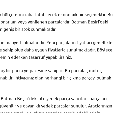
ın bütçelerini rahatlatabilecek ekonomik bir seçenektir. Bu
a onarılan veya yenilenen parçalardır. Batman Beşiri'deki
in geniş bir stok sunmaktadır.
 maliyetli olmalarıdır. Yeni parçaların fiyatları genellikle
ye sahip olup daha uygun fiyatlarla sunulmaktadır. Böylece
emin ederken tasarruf yapabilirsiniz.
niş bir parça yelpazesine sahiptir. Bu parçalar, motor,
abilir. İhtiyacınız olan herhangi bir çıkma parçayı bulmak
 Batman Beşiri'deki oto yedek parça satıcıları, parçaları
üvenilir ve dayanıklı yedek parçalar sunulur. Araçlarınızın
 sağlamak için çıkma parçaları tercih edebilirsiniz.