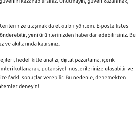
ın güvenini kazanabilirsiniz. Unutmayın, güven kazanmak,
erilerinize ulaşmak da etkili bir yöntem. E-posta listesi
nderebilir, yeni ürünlerinizden haberdar edebilirsiniz. Bu
 ve akıllarında kalırsınız.
leri, hedef kitle analizi, dijital pazarlama, içerik
mleri kullanarak, potansiyel müşterilerinize ulaşabilir ve
ji size farklı sonuçlar verebilir. Bu nedenle, denemekten
öntemler deneyin!