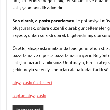
müşterilerinize değerli bilgiler sunabilir ve onlar
satış yapmanın ilk adımıdır.
,
ile potansiyel müşt
Son olarak
e-posta pazarlaması
oluşturarak, onlara düzenli olarak güncellemeler gö
sayede, onları sürekli olarak bilgilendirmiş olursunuz
Özetle, ahşap askı imalatında lead generation strateji
pazarlama ve e-posta pazarlamasını içerir. Bu yönte
satışlarınızı artırabilirsiniz. Unutmayın, her strate
çekinmeyin ve en iyi sonuçları alana kadar farklı y
ahşap askı üreticileri
toptan ahşap askı
Uncategorized